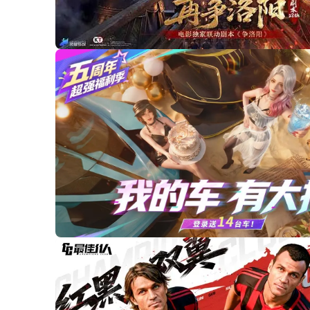
00:07
/
00:17
00:07
/
00:17