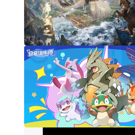
00:07
/
00:17
00:07
/
00:17