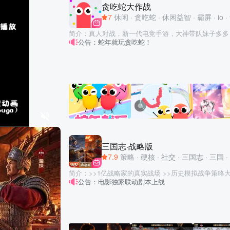
倍* 与好友组建公会，共同挑战强大的世界BOSS！通过挑战其他玩家的精灵阵
贪吃蛇大作战
到治理所占城池，抱团发育共同抵御外敌，逐个城池攻
容，不仅能提升自己的战斗能力，还能收获丰富的奖励
7
休闲
·
贪吃蛇
·
休闲益智
·
霸屏
·
io
·
【动态卡面 高品质还原武将经典时刻】 高品质美术细
取限定皮肤和专属称号，展现你的独特风采。 现在就加入《口袋训练师》，与精
实与厚重，选取武将经典故事情节，还原让人心驰神往
灵们一起踏上奇幻冒险之旅吧！
简介：真人对战，新一代电竞手游，大神带队妹子多多
公告：蛇年就玩贪吃蛇！
团战，随时三杀暴走超神！ 贪吃蛇大作战，这是一个有毒的游戏！ 这是一款超好
玩的休闲竞技游戏，不仅比拼手速，更考验你的策略！
中，每个人在初始都化身为一条小蛇，通过不断努力变
方！ 游戏玩法 1.控制摇杆走位你的小蛇，吃掉地图上彩色的小圆点，就会变长。
2.小心！蛇头碰到其他贪吃蛇就会死亡，并且产生大量小
用巧妙的走位让蛇身被别人撞上，就可以吃掉尸体迅速变长
模式or团战模式，和小伙伴们比比谁更长吧！ 游戏特色 【以小搏大，战局随时都
会逆袭】 你长你厉害，我短我灵活！大蛇不再有统治
战局随时都有可能逆转！ 【简单有趣，老少皆宜的全民游戏】 不管是什么年龄、
什么性别、什么职业，只要简单的在屏幕上戳戳戳，就
满的乐趣！ 【战斗技巧，老司机教你几招】 急速超车拦截蛇头、急停甩头抢道、
三国志·战略版
180度华丽飘逸、画个圈圈诅咒你…这些都是战斗技巧
7.9
策略
·
硬核
·
社交
·
三国志
·
三国
·
手速？策略也很重要，当然如果你恰好单身又练过手速 —— 完
有毒，根本停不下来】 超Q超萌画风，一局一局像中
简介：>>1亿战略家的真实战场 >>历史模拟战争策略
哈哈哈哈哈！ 如果你喜欢贪吃蛇大作战，欢迎随时给我们留下宝贵的意见，推荐
公告：电影独家联动剧本上线
阳》深度共创，电影独家联动限定服 >>免费送 袁绍
给好友一起来玩哦~
将 【游戏简介】 《三国志·战略版》由灵犀互娱匠心打造，带您沉浸于真实恢弘
的三国古战场。 在这高度拟真的沙盘世界中，您将亲
贤纳士，并与万千盟友并肩作战，逐鹿中原，目标直指
操，以领袖魅力聚天下英豪，壮大势力，挥师征讨四方