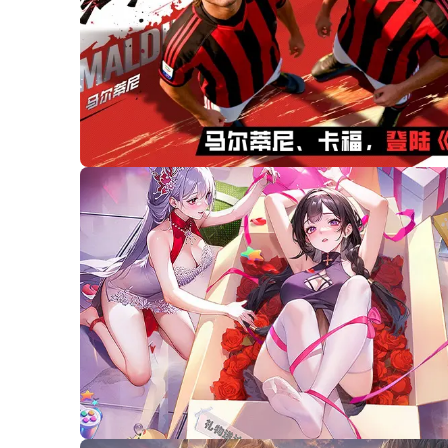
00:07
/
00:17
00:07
/
00:17