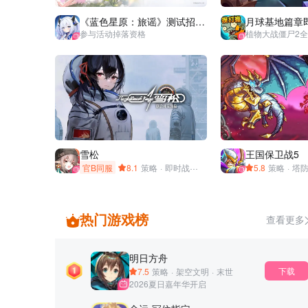
《蓝色星原：旅谣》测试招募开
月球基地篇章
参与活动掉落资格
植物大战僵尸2
雪松
王国保卫战5
官B同服
8.1
策略
·
即时战术
·
军武
·
硬核
·
5.8
战车
策略
·
少女
·
塔
热门游戏榜
查看更多
明日方舟
下载
7.5
策略
·
架空文明
·
末世
2026夏日嘉年华开启