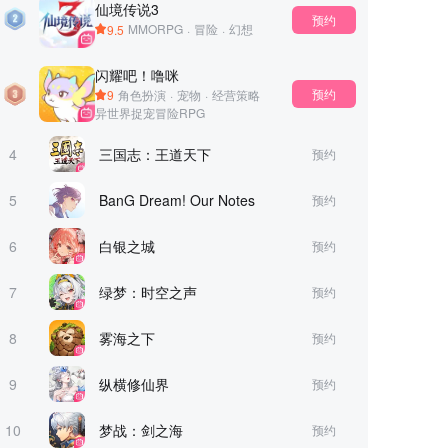
仙境传说3
预约
9.5
MMORPG
·
冒险
·
幻想
闪耀吧！噜咪
预约
9
角色扮演
·
宠物
·
经营策略
异世界捉宠冒险RPG
4
三国志：王道天下
预约
5
BanG Dream! Our Notes
预约
6
白银之城
预约
7
绿梦：时空之声
预约
8
雾海之下
预约
9
纵横修仙界
预约
10
梦战：剑之海
预约