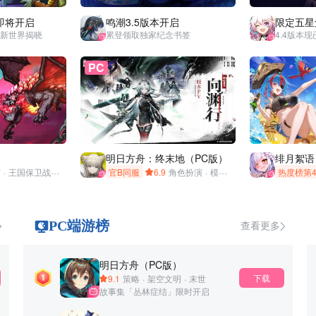
即将开启
鸣潮3.5版本开启
限定五星
全新世界揭晓
累登领取独家纪念书签
4.4版本
PC
明日方舟：终末地（PC版）
绯月絮语
防
·
王国保卫战
·
Kingdom Rush
官B同服
·
单机
6.9
角色扮演
·
模拟经营
·
二次元
热度榜第
·
冒险
·
PC端游榜
查看更多
明日方舟（PC版）
下载
9.1
策略
·
架空文明
·
末世
故事集「丛林症结」限时开启