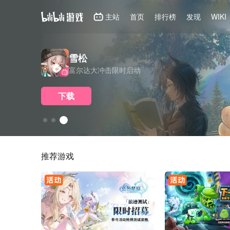
主站
首页
排行榜
发现
WIKI
无期迷途
雪松
世界之外
无期迷途四周年庆典开启
富尔达大冲击限时启动
「157号崩坍世界」
下载
下载
下载
推荐游戏