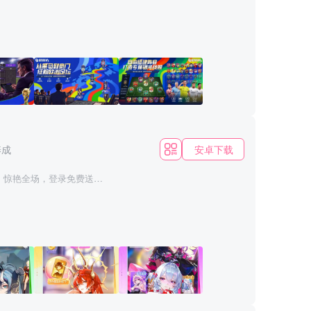
模式，从零组建球队冲击联
首荣耀；联盟对战模式，
积累球队资源。限时玩法
繁
核心任务，任何忙碌时刻
机、定位球布置全由你掌
走向。无需苦练操作技
靠足球智商赢冠军”。为懂
系，越
安卓下载
养成
系体系有深度，探索空间有
，惊艳全场，登录免费送蜜
一步步成长为金球级巨
次向你发起邀约，这一次，
衣纹路、球场草皮等细节
换、进球瞬间慢动作特写，
女王，永久
，能控能抗能输出，无脑养
宿的巅峰版本尽数收录，
手打造！ 【懂球更
福利，拿到
高定顶奢蜜雪儿皮肤！
余玩法，让足球热爱轻松融