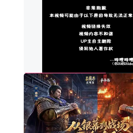
00:10
/
00:17