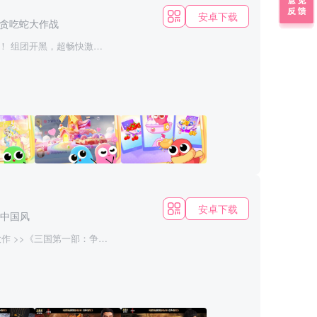
占递进，以此徐图天下。
。参与全服活动，还能赢
安卓下载
贪吃蛇大作战
节，力求渲染三国历史的真
的三国时代。
！ 组团开黑，超畅快激情
在贪吃蛇大作战的世界
得越来越长，最终制霸一
圆点。 3.长按加速键，
。 4.无尽模式or限时
性的地位，小蛇们更灵活，
能在贪吃蛇大作战找到满
！ 谁说贪吃蛇大作战只靠
安卓下载
中国风
美！ 【这个游戏
毒了一样，根本停不下来，
大作 >>《三国第一部：争洛
、庞德、董卓、及自定义橙
历三国风云，开疆拓土，招
洛阳王座。 您可效法曹
；亦可如诸葛亮运筹帷