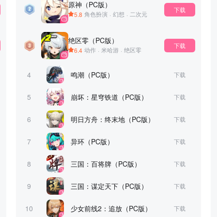
原神（PC版）
下载
5.8
角色扮演
·
幻想
·
二次元
绝区零（PC版）
下载
6.4
动作
·
米哈游
·
绝区零
4
鸣潮（PC版）
下载
5
崩坏：星穹铁道（PC版）
下载
6
明日方舟：终末地（PC版）
下载
7
异环（PC版）
下载
8
三国：百将牌（PC版）
下载
9
三国：谋定天下（PC版）
下载
10
少女前线2：追放（PC版）
下载