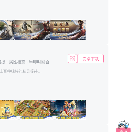
、天工等六大职业，在沙
、地形、局势，与盟友打
道以弱胜强等等，你可以
此不再是枯燥的调兵遣
游戏生态基础上，做到不卖
所未有的SLG沙盘乐趣和激
、悬壶济世的青囊、屯田
胜关键，不同的职业技能
摆下箭塔拒马投石车徐图
安卓下载
捕捉
·
属性相克
·
半即时回合
，也可以陷阱诡计防守反
个个精彩的职业策略组
上百种独特的精灵等待着
，在这里你甚至还可以还原
级神兽，每只精灵都拥有独
吧！ *百种精灵
若要远征，你必须先谋划辎
你也可以配合盟友的职业
技能。捕捉精灵，通过精
，釜底抽薪，以弱胜强的
 在
战场千变万化只在你的谋
独特的属性克制机制和丰富
灵阵容，运用策略智慧，
，拒绝上班打卡式的考勤
别控号代练，告别焦虑内
说装备，完成成长任务领取
动 乐趣翻
为据点，从攻占到建设再