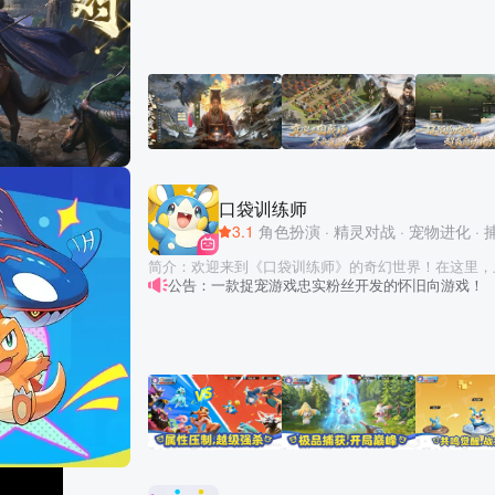
盘双阶逐鹿，新玩法双宝奇谋 游戏简介： 《三国：谋定天下》是一款多职业战争
策略手游，你可以在每个赛季中体验镇军、青囊、奇佐
盘中施展多样的职业天赋与职业技能去影响补给、战术
出多种精彩配合与战役，或火烧连营八百里，或奇袭粮
通过谋略感受千变万化的三国沙盘战场，让策略游戏从
将。 此外，《三国：谋定天下》在长线运营和公平的
资源、不卖加速、不锁卡、没有VIP。这，将带给你前
动人心的游戏体验！ 【六大职业 让沙盘策略更好玩】 身处三国乱世，你可以扮
演运筹帷幄的奇佐、征战沙场的镇军、出奇制胜的神行
发育的司仓和巧制机关的天工。六大职业合理配合是制
口袋训练师
可以改变真实的沙盘地形、补给、战术、局势，你可以
3.1
角色扮演
·
精灵对战
·
宠物进化
·
推进，也可以火烧连营八百里；可以奇袭粮道以弱胜强
击……你可以和盟友一起，群策群力谋定天下，利用一
简介：欢迎来到《口袋训练师》的奇幻世界！在这里，
合，在沙盘上大放异彩，体验完全不一样的SLG乐趣
公告：一款捉宠游戏忠实粉丝开发的怀旧向游戏！
你的发现。 从可爱的治愈系伙伴，到实力强悍的传说
火烧乌巢，奇袭子午谷，赤壁之战等等经典历史。 【辎重运输 前线补兵更快捷】
特的技能与个性！ 现在，拿起你的精灵球，开启精彩的捕捉之旅
游戏还原“兵马未动，粮草先行”的真实三国战争场景。
无限可能* 在这片神秘大陆栖息着形态各异的精灵，自在畅游的水系精灵、翱翔空
重路线，规划粮道，运送前线战争的粮草补给。此外，
中的风系精灵……每只精灵都拥有独特的属性和专属的
技能，通过谋略规划断敌军粮草，上演一幕幕断敌粮道
心培养，见证它们不断突破成长极限，展现出惊人战力。 *热血战斗 策略至上*
名场面……这些都将成为战略布局和战场变数的关键，
《口袋训练师》可以体验深度策略的精灵对战系统！ 
略之间！ 【降肝减负 让游戏回归乐趣本身】 多次被玩家奉为“护肝的SLG”，竖屏
的技能组合，让每场战斗都充满变数！合理搭配你的精
模式、自动连地、练兵所挂机、一键参与集结攻城活动
在战斗中证明自己的实力，登上精灵大师的巅峰！ *超值福利 天天放送* 每日登录
任务！让你的每次行动都变得更有策略和效率。从此告
即可获得稀有精灵和培养资源！ 参与限时活动赢取传
耗，轻松体验SLG的乐趣！ 【城池共建 共享城池资源加成】 游戏加入特殊的城池
丰厚奖励。海量福利助力你的冒险之旅，让收集培养更轻松！ *社交互
共建机制，同盟管理需要览全局，定战略蓝图，以城池