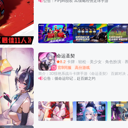
公告：FIFpro授权 3D策略经营足球手游
星聚集，以足球认知与策略见高下！ 【丰富玩法全覆盖，碎片时间也能玩——休
闲不肝！】 无论你是佛系收集党、硬核策略家，还是社交竞技爱好者，都能找到
专属的足球乐趣！ 杯赛模式为核心玩法！更有生涯赛
赛冠军奖杯；天梯赛模式，与全球玩家同台竞技争夺榜
携手盟友并肩征战绿茵；单机副本模式，离线也能稳步
复刻足坛经典名场面，重温那些刻在DNA里的热血瞬间 告别全程手动操作的
琐，自动竞技模式解放双手，日常上线几分钟就能清完
都能轻松入局！ 【策略定胜负，不操作也能赢——策略好玩！】 专业体育团队匠
心研发，真球迷真足球！阵型搭配、战术调整、换人时
控，深度自定义专属战术风格，每一步决策都影响比赛
命运圣契
巧，新手轻松上手，却藏着极高的策略深度，真正实现“
球、具备高阶足球认知的玩家设计，体验策略博弈的快感。 【超全养成体
8.2
卡牌
·
轻松
·
美少女
·
角色扮演
·
玩越有料——超耐玩！】 球员升级、升星、特训，教练培养、战术革新，球队基
官B同服
高分游戏
建全方位覆盖，养成玩法兼具深度与丰富性。 养成体
简介：3D惊艳系战斗卡牌手游《命运圣契》 百媚对决
广度，掌握后解锁长线经营的独特魅力，见证潜力新人
公告：循命运印记，赴百媚之约
雪儿648顶奢高定皮肤！ 百媚少女在命运的轨迹上依
星，成就感直接拉满！ 【高清赛事画面，堪比看直播——超沉浸！】 高精度3D建
你会与谁缔结命运的圣契？ 【百媚少女，有颜有料】 百媚少女有颜有料，性格多
模全程护航，球员的身材线条、招牌动作精准还原，球
元迥异，你喜欢的样子我们都有。 【绝色3D，视觉盛宴】 3D建模绝色少女，高
质感拉满，细节质感决定游戏体验！ 动态比赛视角切
品质美术品质呈现华丽特效，给你不一样的沉浸式视觉体验。 【百媚
仿佛置身于超清赛事直播现场，绿茵热血扑面而来！ 【一线豪门正版授权，退役
C位】 主推英雄蜜雪儿，开局轻松获取，全阵容适配
传奇也能凑齐——最全版权！】 一线豪门正版授权+最全版权加持，告别球星退
成受益终身。 【全员UR，策略搭配】 打破初始品阶限制，从此再无狗粮废卡，R
役遗憾，满足你最纯粹的收集欲望。现役巨星与传奇名
卡也能升UR，无损换将阵容随心搭！ 【漫画剧情，有趣有梗】 750屏漫画，爆梗
海量真实队徽、经典球衣随心收集，你的专属梦幻球队由你亲
不断，沉浸式的条漫剧情设计，从未见过妹子如此多的漫画！ 【海量
懂你，深耕极致体验】 我们深知足球爱好者的足球情怀与娱乐需求，始终以“休闲
手软】 钻石月卡终身送，一年白嫖10万钻，更有648
不肝、策略为王、版权齐全”为核心打磨产品，不搞冗