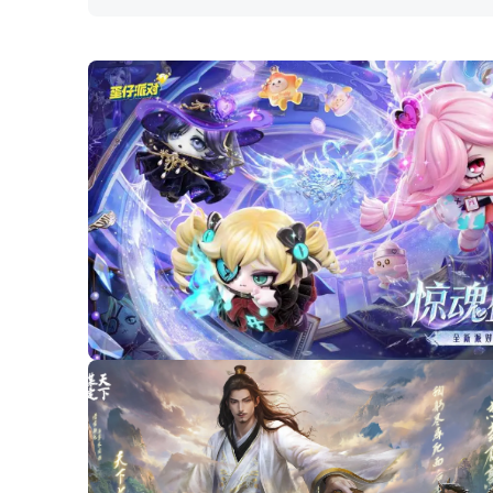
00:07
/
00:17