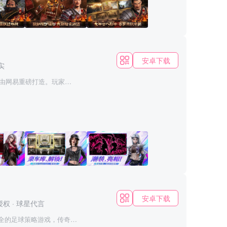
陷阵克敌制胜；亦能仿效
变局。 这里没有VIP特
每一步发展、每一场战
1800年前汉末乱世，以无
！ 加入《三国志·战略
，筹备一年深度联动，携手
安卓下载
实
；从董卓阵营到联动道具装
体洛
由网易重磅打造。玩家将
更新回归，加入“复道”沙
赛车，既有顶级车厂的授
洛阳城防。也可以利用复
创“王牌大招”，国民神车
卓阵营 全
赛道，玩家可穿梭在西
并非意味着天下已定，第三
身董卓阵营，从雍州重新
车都拥有专属大招！不按套
成反击歼敌；还可以转变为单
，无限制狂飙】 首创国内
全民永久——王牌无废车，
操袁绍二选一，更有电影联
车。 【车神打架——神车战
主线任务，在三国乱世如
 【好玩不累——秒变懂车
家；也可以快速抢占资源
多种驾驶模式，总有一款适
艟进行水军作战的，学周
安卓下载
授权
·
球星代言
山地埋伏奇兵，居高临下
中波澜壮阔的史诗战役。
最全的足球策略游戏，传奇球