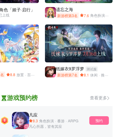
遗忘之海
角色「姬子·启行」
现已上线
新游榜第3名
7.6
角色扮演
·
开放世界
·
木偶
·
纸嫁衣9罗浮梦
测试服
4名
即时策略
8.8
·
免费下载
放置
·
百媚
·
放置卡牌
·
收集养成
·
美少女
·
二次元
新游榜第7名
8.1
休闲
·
推理
·
解谜
·
悬疑
·
纸
游戏预约榜
查看更多
凡应
预约
8.3
角色扮演
·
番游
·
ARPG
凡心所愿，皆有其应