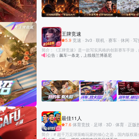
幄，以智谋与外交决胜千里；或似张飞勇猛无双，冲锋
水镜先生，于乱世中觅得一方净土，钻研韬略，静观天下
权，资源兵力概不出售。崛起之道，唯赖谋略与胆识！
役，皆需智慧与战术的支撑。 诚邀主公穿越时空，重返
双智略问鼎中原，终结十三州烽火，成就一统华夏的伟业
版》，亲历传奇，书写属于您的三国史诗！ 【游戏特色】 ◆影游联袂巨献 一年磨
王牌竞速
砺大作 《三国第一部：争洛阳》与《三国志·战略版》
5.9
竞速
·
3v3
·
联机
·
赛车
·
休闲
·
写
共创的“三国开端”。从群雄讨董世界观到立体城战沙盘
备，全方位深度定制，为你呈现沉浸式三国争洛阳体验。 ◆行空复道决战 立
简介：《王牌竞速》是一款写实风格的创新赛车手游，
阳巨城 城池沙盘全新升级，立体洛阳。初代霸业城洛阳
公告：飙车一条龙，上线领兰博基尼
扮演一名职业车手，参加速度节比赛。游戏内拥有海量
盘建筑，你可以利用复道的高度优势，压制地面，巩固
权真车，也有众多超现实概念车，任由玩家驾驶体验。独
道行空的特征，从半空穿梭洛阳城，直击洛阳宫城奠定霸业！ ◆转投董
亦能与豪华超跑共享竞速乐趣。首创海量的国内外实景
图跃迁作战 董卓第三阵营，永远有翻盘点。洛阳决战
湖、天门山、洪崖洞等地，尽享无限飙车快感！ 【开车放大招——漂移逮虾户，
阵营董卓西凉军登场！洛阳决战失利方可以选择诈降屈
不飙寻常路】 闪现穿墙、变形凌空、刀片冲锋，每台
出发逆战大局。你可以享受董卓阵营强力作战buff加
路的开车游戏才好玩！ 【全实景赛道——中外风景名胜
格主城，全图跃迁机动作战，一举翻盘。 ◆联动限时福利 六张橙卡派送 无须充
外的真实场景赛道，城市可飙车，想去哪就去哪！ 【
值，开局就送6张五星橙将。电影独家限定服来就送曹
永久不限时】 超过30个国际知名车厂，100+台授权
动纪念卡。持续签到还有海量金铢赠送。没有强制性的
超跑，自由改装好】 在游戏内，合法改装，自由DIY！
何崛起全凭自己做主。你可以广收蓄粮草，稳健发育起
帝，邂逅老司机】 每局一分钟，随时随地上车开跑！
富庶之地，以战养战…… ◆七年廿八剧本 赛季常玩常新 28个战役剧本，精细复刻
合你。
最佳11人
三国经典战役。你可以选择在赤壁之战的剧本中，乘艨
7.6
体育竞技
·
足球
·
3D
·
体育
·
正版
郎火烧连环船；也可以选择在定军山之战的剧本中，于
俯冲破阵，体验立体战场。28个战役剧本，覆盖三国
简介：# 超千万足球策略玩家的倾心之选，国内版权