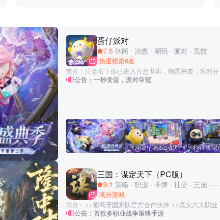
蛋仔派对
7.5
休闲
·
治愈
·
潮玩
·
派对
·
竞技
热度榜第6名
简介：注意啦！你已进入盲盒世界，萌蛋来袭，派对开
公告：一秒变蛋，派对夺冠
潮玩题材的休闲竞技手游，在这里你将化身Q萌蛋仔，
让我们一起撞走不开心，结交好碰友！ 海量关卡，陷
奔跑、跳跃、翻滚，发生超真实的物理碰撞！百变外观
萌趣的盲盒等你收入囊中！更有零门槛地图编辑器，DI
三国：谋定天下（PC版）
9.1
策略
·
职业
·
卡牌
·
社交
·
三国
·
国
高分游戏
简介：>>葡萄牙国家队官方合作伙伴 >>真实六大职业
公告：首款多职业战争策略手游
用户免费送孙策、徐盛、蔡文姬、貂蝉+125抽 >>全新