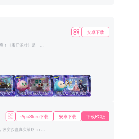
安卓下载
启！《蛋仔派对》是一款
加入热闹非凡的闯关派对。
阱机关，争先恐后往前冲！
任你搭配，潮流、酷炫、
Y你的专属关卡！
AppStore下载
安卓下载
下载PC版
风
·
SLG
，改变沙盘真实策略 >>新
问鼎赛季“武侯遗志”，新沙