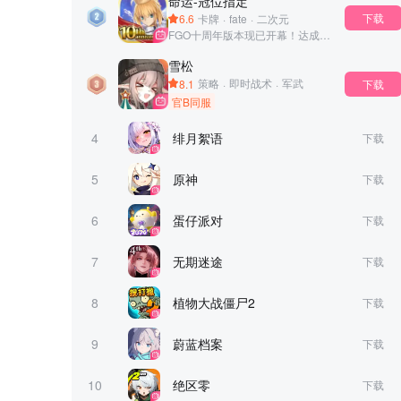
命运-冠位指定
下载
6.6
卡牌
·
fate
·
二次元
FGO十周年版本现已开幕！达成条件的御主可获得1000圣晶石奖励！
雪松
8.1
策略
·
即时战术
·
军武
下载
官B同服
4
绯月絮语
下载
5
原神
下载
6
蛋仔派对
下载
7
无期迷途
下载
8
植物大战僵尸2
下载
9
蔚蓝档案
下载
10
绝区零
下载