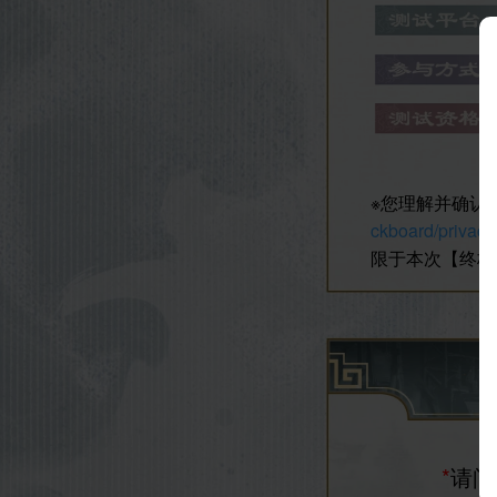
扫描二
※您理解并确认
ckboard/privac
限于本次【终极
请使用
哔哩
扫码登录或扫
*
请问