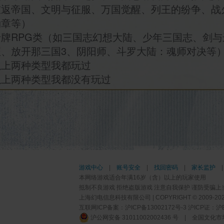
重返帝国、文明与征服、万国觉醒、列王的纷争、战
勋章等）
卡牌RPG类（如三国志幻想大陆、少年三国志、剑与
征、放开那三国3、阴阳师、斗罗大陆：魂师对决等
以上两种类型我都玩过
以上两种类型我都没有玩过
游戏中心
|
账号安全
|
找回密码
|
家长监护
本网络游戏适合年满16岁（含）以上的玩家使用
抵制不良游戏 拒绝盗版游戏 注意自我保护 谨防受骗上
上海幻电信息科技有限公司 | COPYRIGHT © 2009-2026 BI
互联网ICP备案：
沪ICP备13002172号-3
沪ICP证：沪B2-
沪公网安备 31011002002436 号
|
全国文化市场