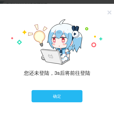
维码登录
密码登录
短信登
账号
，哔哩哔哩会根据《哔哩哔哩隐私政策》
https://www.bilibili.com
密码
y-pc.html?spm_id_from=333.1007.0.0
保护您填写的个人信息，
测试招募】之目的使用您的个人信息。
注册
您还未登陆，3s后将前往登陆
其他方式登录
哔哩客户端
码下载APP
微信登录
微博登录
确定
未注册过哔哩哔哩的手机号，我们将自动帮你注册账号
登录或完成注册即代表你同意
用户协议
和
隐私政策
你的年龄是？