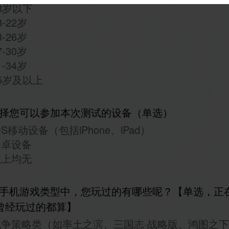
8岁以下
8-22岁
3-26岁
7-30岁
1-34岁
5岁及以上
择您可以参加本次测试的设备（单选）
OS移动设备（包括iPhone、iPad）
安卓设备
以上均无
手机游戏类型中，您玩过的有哪些呢？【单选，正
曾经玩过的都算】
战争策略类（如率土之滨、三国志·战略版、鸿图之