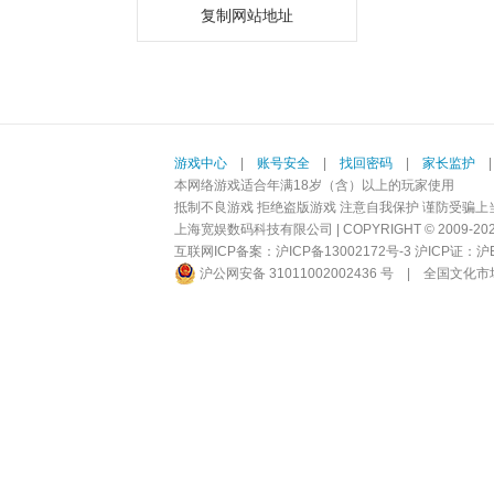
复制网站地址
游戏中心
|
账号安全
|
找回密码
|
家长监护
本网络游戏适合年满18岁（含）以上的玩家使用
抵制不良游戏 拒绝盗版游戏 注意自我保护 谨防受骗上
上海宽娱数码科技有限公司 | COPYRIGHT © 2009-2026 BI
互联网ICP备案：
沪ICP备13002172号-3
沪ICP证：沪B2-
沪公网安备 31011002002436 号
|
全国文化市场