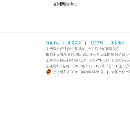
复制网站地址
游戏中心
|
账号安全
|
找回密码
|
家长监护
本网络游戏适合年满18岁（含）以上的玩家使用
抵制不良游戏 拒绝盗版游戏 注意自我保护 谨防受骗上
上海宽娱数码科技有限公司 | COPYRIGHT © 2009-2026 BI
互联网ICP备案：
沪ICP备13002172号-3
沪ICP证：沪B2-
沪公网安备 31011002002436 号
|
全国文化市场