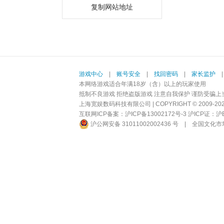
复制网站地址
游戏中心
|
账号安全
|
找回密码
|
家长监护
本网络游戏适合年满18岁（含）以上的玩家使用
抵制不良游戏 拒绝盗版游戏 注意自我保护 谨防受骗上
上海宽娱数码科技有限公司 | COPYRIGHT © 2009-2026 BI
互联网ICP备案：
沪ICP备13002172号-3
沪ICP证：沪B2-
沪公网安备 31011002002436 号
|
全国文化市场