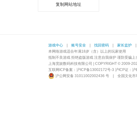
复制网站地址
游戏中心
|
账号安全
|
找回密码
|
家长监护
本网络游戏适合年满18岁（含）以上的玩家使用
抵制不良游戏 拒绝盗版游戏 注意自我保护 谨防受骗上
上海宽娱数码科技有限公司 | COPYRIGHT © 2009-2026 BI
互联网ICP备案：
沪ICP备13002172号-3
沪ICP证：沪B2-
沪公网安备 31011002002436 号
|
全国文化市场