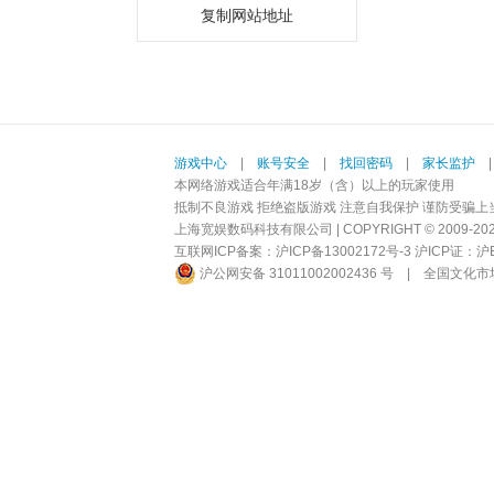
复制网站地址
游戏中心
|
账号安全
|
找回密码
|
家长监护
本网络游戏适合年满18岁（含）以上的玩家使用
抵制不良游戏 拒绝盗版游戏 注意自我保护 谨防受骗上
上海宽娱数码科技有限公司 | COPYRIGHT © 2009-2026 BI
互联网ICP备案：
沪ICP备13002172号-3
沪ICP证：沪B2-
沪公网安备 31011002002436 号
|
全国文化市场