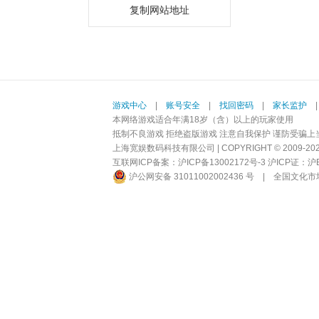
复制网站地址
游戏中心
|
账号安全
|
找回密码
|
家长监护
本网络游戏适合年满18岁（含）以上的玩家使用
抵制不良游戏 拒绝盗版游戏 注意自我保护 谨防受骗上
上海宽娱数码科技有限公司 | COPYRIGHT © 2009-2026 BI
互联网ICP备案：
沪ICP备13002172号-3
沪ICP证：沪B2-
沪公网安备 31011002002436 号
|
全国文化市场