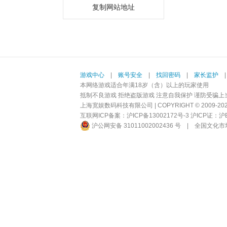
复制网站地址
游戏中心
|
账号安全
|
找回密码
|
家长监护
本网络游戏适合年满18岁（含）以上的玩家使用
抵制不良游戏 拒绝盗版游戏 注意自我保护 谨防受骗上
上海宽娱数码科技有限公司 | COPYRIGHT © 2009-2026 BI
互联网ICP备案：
沪ICP备13002172号-3
沪ICP证：沪B2-
沪公网安备 31011002002436 号
|
全国文化市场