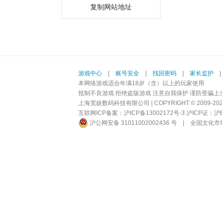
复制网站地址
游戏中心
|
账号安全
|
找回密码
|
家长监护
本网络游戏适合年满18岁（含）以上的玩家使用
抵制不良游戏 拒绝盗版游戏 注意自我保护 谨防受骗上
上海宽娱数码科技有限公司 | COPYRIGHT © 2009-2026 BI
互联网ICP备案：
沪ICP备13002172号-3
沪ICP证：沪B2-
沪公网安备 31011002002436 号
|
全国文化市场