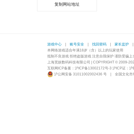
复制网站地址
游戏中心
|
账号安全
|
找回密码
|
家长监护
本网络游戏适合年满18岁（含）以上的玩家使用
抵制不良游戏 拒绝盗版游戏 注意自我保护 谨防受骗上
上海宽娱数码科技有限公司 | COPYRIGHT © 2009-2026 BI
互联网ICP备案：
沪ICP备13002172号-3
沪ICP证：沪B2-
沪公网安备 31011002002436 号
|
全国文化市场