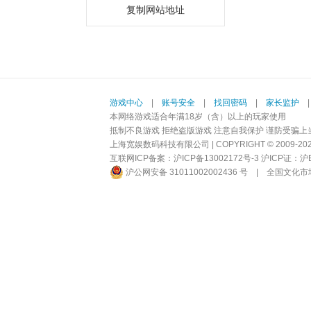
复制网站地址
游戏中心
|
账号安全
|
找回密码
|
家长监护
本网络游戏适合年满18岁（含）以上的玩家使用
抵制不良游戏 拒绝盗版游戏 注意自我保护 谨防受骗上
上海宽娱数码科技有限公司 | COPYRIGHT © 2009-2026 BI
互联网ICP备案：
沪ICP备13002172号-3
沪ICP证：沪B2-
沪公网安备 31011002002436 号
|
全国文化市场