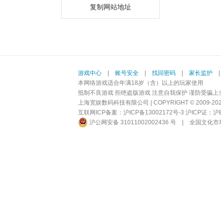
复制网站地址
游戏中心
|
账号安全
|
找回密码
|
家长监护
本网络游戏适合年满18岁（含）以上的玩家使用
抵制不良游戏 拒绝盗版游戏 注意自我保护 谨防受骗上
上海宽娱数码科技有限公司 | COPYRIGHT © 2009-2026 BI
互联网ICP备案：
沪ICP备13002172号-3
沪ICP证：沪B2-
沪公网安备 31011002002436 号
|
全国文化市场