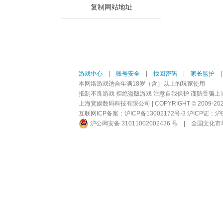
复制网站地址
游戏中心
|
账号安全
|
找回密码
|
家长监护
本网络游戏适合年满18岁（含）以上的玩家使用
抵制不良游戏 拒绝盗版游戏 注意自我保护 谨防受骗上
上海宽娱数码科技有限公司 | COPYRIGHT © 2009-2026 BI
互联网ICP备案：
沪ICP备13002172号-3
沪ICP证：沪B2-
沪公网安备 31011002002436 号
|
全国文化市场