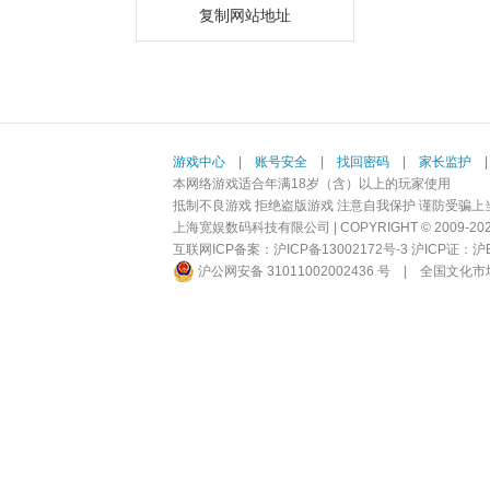
复制网站地址
游戏中心
|
账号安全
|
找回密码
|
家长监护
本网络游戏适合年满18岁（含）以上的玩家使用
抵制不良游戏 拒绝盗版游戏 注意自我保护 谨防受骗上
上海宽娱数码科技有限公司 | COPYRIGHT © 2009-2026 BI
互联网ICP备案：
沪ICP备13002172号-3
沪ICP证：沪B2-
沪公网安备 31011002002436 号
|
全国文化市场