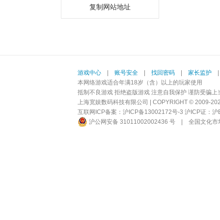
复制网站地址
游戏中心
|
账号安全
|
找回密码
|
家长监护
本网络游戏适合年满18岁（含）以上的玩家使用
抵制不良游戏 拒绝盗版游戏 注意自我保护 谨防受骗上
上海宽娱数码科技有限公司 | COPYRIGHT © 2009-2026 BI
互联网ICP备案：
沪ICP备13002172号-3
沪ICP证：沪B2-
沪公网安备 31011002002436 号
|
全国文化市场