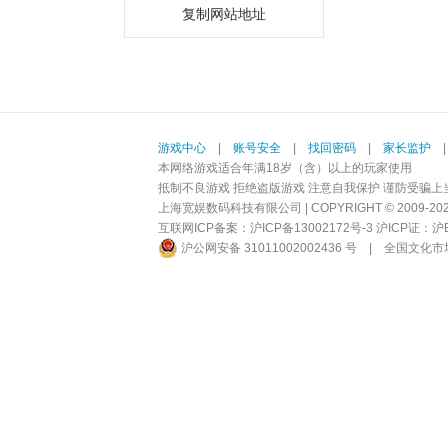
复制网站地址
游戏中心
|
账号安全
|
找回密码
|
家长监护
本网络游戏适合年满18岁（含）以上的玩家使用
抵制不良游戏 拒绝盗版游戏 注意自我保护 谨防受骗上
上海宽娱数码科技有限公司 | COPYRIGHT © 2009-2026 BI
互联网ICP备案：
沪ICP备13002172号-3
沪ICP证：沪B2-
沪公网安备 31011002002436 号
|
全国文化市场