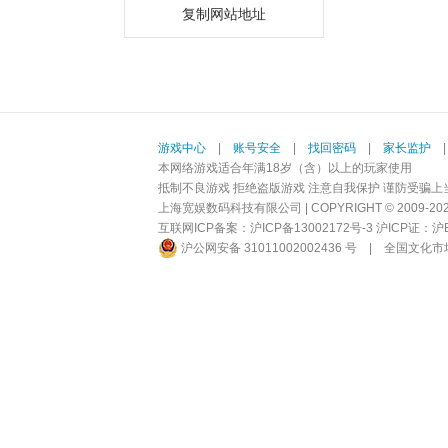
复制网站地址
游戏中心
|
账号安全
|
找回密码
|
家长监护
本网络游戏适合年满18岁（含）以上的玩家使用
抵制不良游戏 拒绝盗版游戏 注意自我保护 谨防受骗上
上海宽娱数码科技有限公司 | COPYRIGHT © 2009-2026 BI
互联网ICP备案：
沪ICP备13002172号-3
沪ICP证：沪B2-
沪公网安备 31011002002436 号
|
全国文化市场