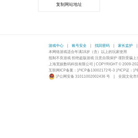
复制网站地址
游戏中心
|
账号安全
|
找回密码
|
家长监护
本网络游戏适合年满18岁（含）以上的玩家使用
抵制不良游戏 拒绝盗版游戏 注意自我保护 谨防受骗上
上海宽娱数码科技有限公司 | COPYRIGHT © 2009-2026 BI
互联网ICP备案：
沪ICP备13002172号-3
沪ICP证：沪B2-
沪公网安备 31011002002436 号
|
全国文化市场