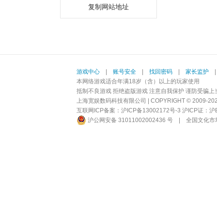
复制网站地址
游戏中心
|
账号安全
|
找回密码
|
家长监护
本网络游戏适合年满18岁（含）以上的玩家使用
抵制不良游戏 拒绝盗版游戏 注意自我保护 谨防受骗上
上海宽娱数码科技有限公司 | COPYRIGHT © 2009-2026 BI
互联网ICP备案：
沪ICP备13002172号-3
沪ICP证：沪B2-
沪公网安备 31011002002436 号
|
全国文化市场