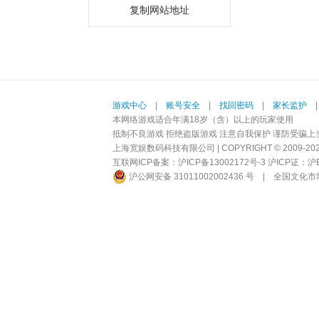
复制网站地址
游戏中心
|
账号安全
|
找回密码
|
家长监护
本网络游戏适合年满18岁（含）以上的玩家使用
抵制不良游戏 拒绝盗版游戏 注意自我保护 谨防受骗上
上海宽娱数码科技有限公司 | COPYRIGHT © 2009-2026 BI
互联网ICP备案：
沪ICP备13002172号-3
沪ICP证：沪B2-
沪公网安备 31011002002436 号
|
全国文化市场