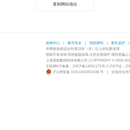
复制网站地址
游戏中心
|
账号安全
|
找回密码
|
家长监护
本网络游戏适合年满18岁（含）以上的玩家使用
抵制不良游戏 拒绝盗版游戏 注意自我保护 谨防受骗上
上海宽娱数码科技有限公司 | COPYRIGHT © 2009-2026 BI
互联网ICP备案：
沪ICP备13002172号-3
沪ICP证：沪B2-
沪公网安备 31011002002436 号
|
全国文化市场