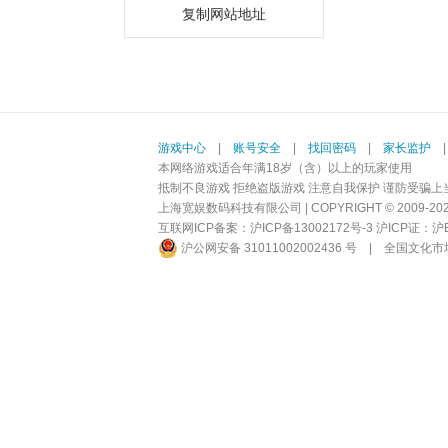
复制网站地址
游戏中心
|
账号安全
|
找回密码
|
家长监护
本网络游戏适合年满18岁（含）以上的玩家使用
抵制不良游戏 拒绝盗版游戏 注意自我保护 谨防受骗上
上海宽娱数码科技有限公司 | COPYRIGHT © 2009-2026 BI
互联网ICP备案：
沪ICP备13002172号-3
沪ICP证：沪B2-
沪公网安备 31011002002436 号
|
全国文化市场