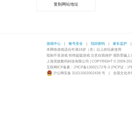
复制网站地址
游戏中心
|
账号安全
|
找回密码
|
家长监护
本网络游戏适合年满18岁（含）以上的玩家使用
抵制不良游戏 拒绝盗版游戏 注意自我保护 谨防受骗上
上海宽娱数码科技有限公司 | COPYRIGHT © 2009-2026 BI
互联网ICP备案：
沪ICP备13002172号-3
沪ICP证：沪B2-
沪公网安备 31011002002436 号
|
全国文化市场