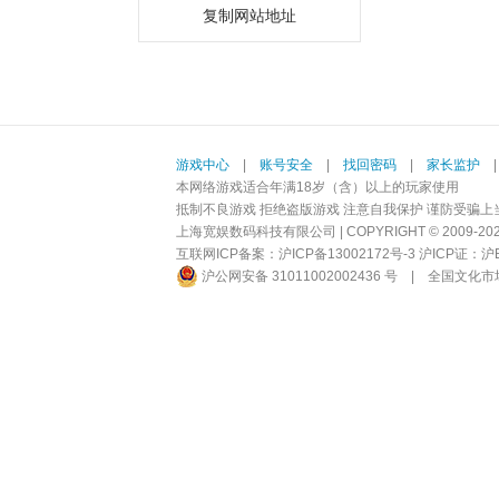
复制网站地址
游戏中心
|
账号安全
|
找回密码
|
家长监护
本网络游戏适合年满18岁（含）以上的玩家使用
抵制不良游戏 拒绝盗版游戏 注意自我保护 谨防受骗上
上海宽娱数码科技有限公司 | COPYRIGHT © 2009-2026 BI
互联网ICP备案：
沪ICP备13002172号-3
沪ICP证：沪B2-
沪公网安备 31011002002436 号
|
全国文化市场