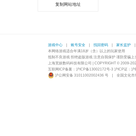
复制网站地址
游戏中心
|
账号安全
|
找回密码
|
家长监护
本网络游戏适合年满18岁（含）以上的玩家使用
抵制不良游戏 拒绝盗版游戏 注意自我保护 谨防受骗上
上海宽娱数码科技有限公司 | COPYRIGHT © 2009-2026 BI
互联网ICP备案：
沪ICP备13002172号-3
沪ICP证：沪B2-
沪公网安备 31011002002436 号
|
全国文化市场