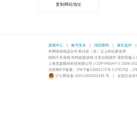
复制网站地址
游戏中心
|
账号安全
|
找回密码
|
家长监护
本网络游戏适合年满18岁（含）以上的玩家使用
抵制不良游戏 拒绝盗版游戏 注意自我保护 谨防受骗上
上海宽娱数码科技有限公司 | COPYRIGHT © 2009-2026 BI
互联网ICP备案：
沪ICP备13002172号-3
沪ICP证：沪B2-
沪公网安备 31011002002436 号
|
全国文化市场