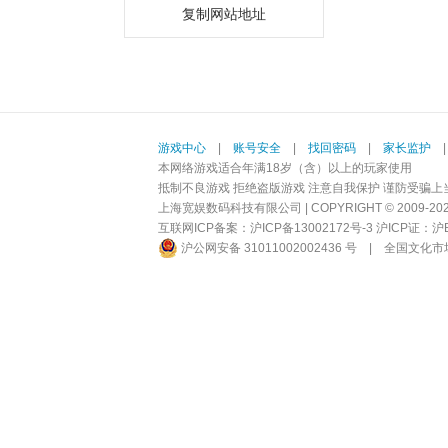
复制网站地址
游戏中心
|
账号安全
|
找回密码
|
家长监护
本网络游戏适合年满18岁（含）以上的玩家使用
抵制不良游戏 拒绝盗版游戏 注意自我保护 谨防受骗上
上海宽娱数码科技有限公司 | COPYRIGHT © 2009-2026 BI
互联网ICP备案：
沪ICP备13002172号-3
沪ICP证：沪B2-
沪公网安备 31011002002436 号
|
全国文化市场