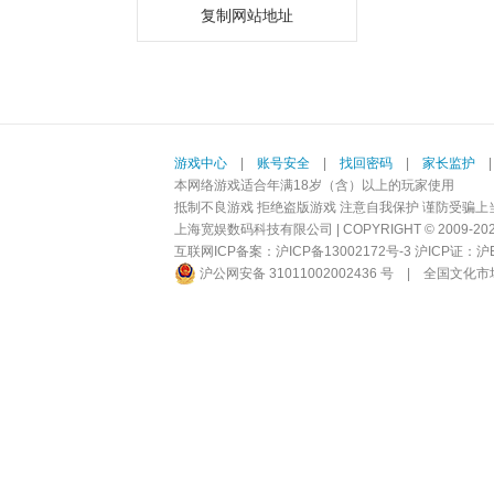
复制网站地址
游戏中心
|
账号安全
|
找回密码
|
家长监护
本网络游戏适合年满18岁（含）以上的玩家使用
抵制不良游戏 拒绝盗版游戏 注意自我保护 谨防受骗上
上海宽娱数码科技有限公司 | COPYRIGHT © 2009-2026 BI
互联网ICP备案：
沪ICP备13002172号-3
沪ICP证：沪B2-
沪公网安备 31011002002436 号
|
全国文化市场