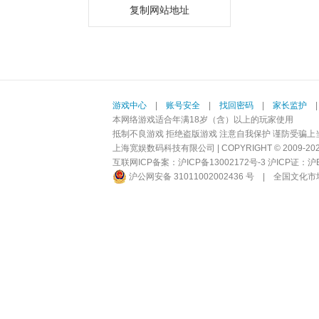
复制网站地址
游戏中心
|
账号安全
|
找回密码
|
家长监护
本网络游戏适合年满18岁（含）以上的玩家使用
抵制不良游戏 拒绝盗版游戏 注意自我保护 谨防受骗上
上海宽娱数码科技有限公司 | COPYRIGHT © 2009-2026 BI
互联网ICP备案：
沪ICP备13002172号-3
沪ICP证：沪B2-
沪公网安备 31011002002436 号
|
全国文化市场