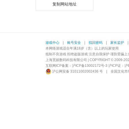
复制网站地址
游戏中心
|
账号安全
|
找回密码
|
家长监护
本网络游戏适合年满18岁（含）以上的玩家使用
抵制不良游戏 拒绝盗版游戏 注意自我保护 谨防受骗上
上海宽娱数码科技有限公司 | COPYRIGHT © 2009-2026 BI
互联网ICP备案：
沪ICP备13002172号-3
沪ICP证：沪B2-
沪公网安备 31011002002436 号
|
全国文化市场