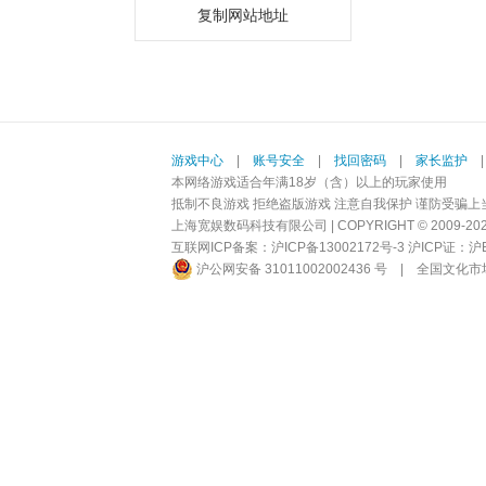
复制网站地址
游戏中心
|
账号安全
|
找回密码
|
家长监护
本网络游戏适合年满18岁（含）以上的玩家使用
抵制不良游戏 拒绝盗版游戏 注意自我保护 谨防受骗上
上海宽娱数码科技有限公司 | COPYRIGHT © 2009-2026 BI
互联网ICP备案：
沪ICP备13002172号-3
沪ICP证：沪B2-
沪公网安备 31011002002436 号
|
全国文化市场