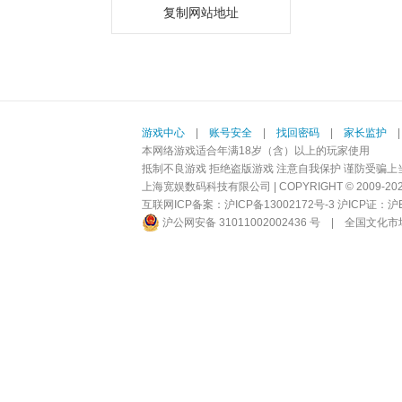
复制网站地址
游戏中心
|
账号安全
|
找回密码
|
家长监护
本网络游戏适合年满18岁（含）以上的玩家使用
抵制不良游戏 拒绝盗版游戏 注意自我保护 谨防受骗上
上海宽娱数码科技有限公司 | COPYRIGHT © 2009-2026 BI
互联网ICP备案：
沪ICP备13002172号-3
沪ICP证：沪B2-
沪公网安备 31011002002436 号
|
全国文化市场