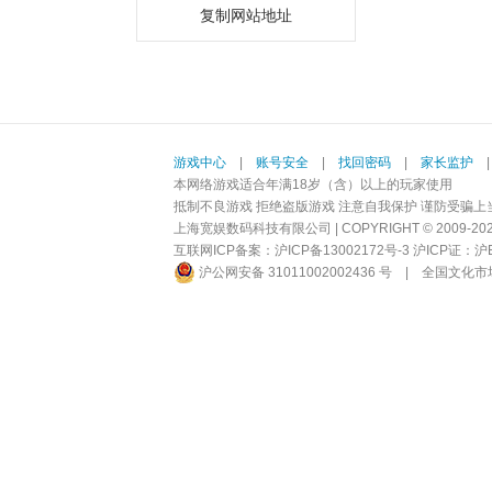
复制网站地址
游戏中心
|
账号安全
|
找回密码
|
家长监护
本网络游戏适合年满18岁（含）以上的玩家使用
抵制不良游戏 拒绝盗版游戏 注意自我保护 谨防受骗上
上海宽娱数码科技有限公司 | COPYRIGHT © 2009-2026 BI
互联网ICP备案：
沪ICP备13002172号-3
沪ICP证：沪B2-
沪公网安备 31011002002436 号
|
全国文化市场