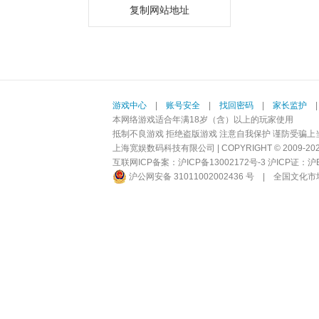
复制网站地址
游戏中心
|
账号安全
|
找回密码
|
家长监护
本网络游戏适合年满18岁（含）以上的玩家使用
抵制不良游戏 拒绝盗版游戏 注意自我保护 谨防受骗上
上海宽娱数码科技有限公司 | COPYRIGHT © 2009-2026 BI
互联网ICP备案：
沪ICP备13002172号-3
沪ICP证：沪B2-
沪公网安备 31011002002436 号
|
全国文化市场