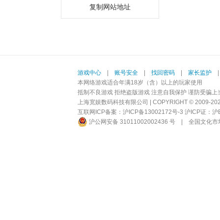
复制网站地址
游戏中心
|
账号安全
|
找回密码
|
家长监护
本网络游戏适合年满18岁（含）以上的玩家使用
抵制不良游戏 拒绝盗版游戏 注意自我保护 谨防受骗上
上海宽娱数码科技有限公司 | COPYRIGHT © 2009-2026 BI
互联网ICP备案：
沪ICP备13002172号-3
沪ICP证：沪B2-
沪公网安备 31011002002436 号
|
全国文化市场