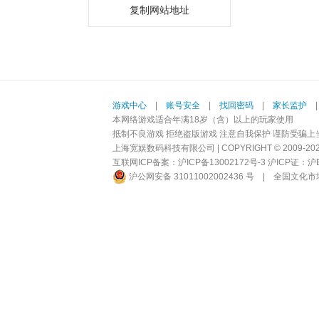
复制网站地址
游戏中心
|
账号安全
|
找回密码
|
家长监护
本网络游戏适合年满18岁（含）以上的玩家使用
抵制不良游戏 拒绝盗版游戏 注意自我保护 谨防受骗上
上海宽娱数码科技有限公司 | COPYRIGHT © 2009-2026 BI
互联网ICP备案：
沪ICP备13002172号-3
沪ICP证：沪B2-
沪公网安备 31011002002436 号
|
全国文化市场