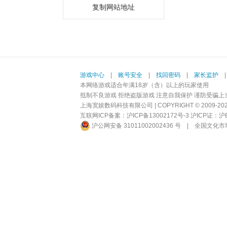
复制网站地址
游戏中心
|
账号安全
|
找回密码
|
家长监护
本网络游戏适合年满18岁（含）以上的玩家使用
抵制不良游戏 拒绝盗版游戏 注意自我保护 谨防受骗上
上海宽娱数码科技有限公司 | COPYRIGHT © 2009-2026 BI
互联网ICP备案：
沪ICP备13002172号-3
沪ICP证：沪B2-
沪公网安备 31011002002436 号
|
全国文化市场