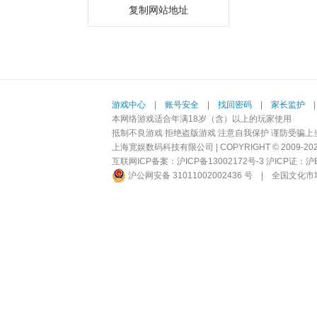
复制网站地址
游戏中心
|
账号安全
|
找回密码
|
家长监护
本网络游戏适合年满18岁（含）以上的玩家使用
抵制不良游戏 拒绝盗版游戏 注意自我保护 谨防受骗上
上海宽娱数码科技有限公司 | COPYRIGHT © 2009-2026 BI
互联网ICP备案：
沪ICP备13002172号-3
沪ICP证：沪B2-
沪公网安备 31011002002436 号
|
全国文化市场