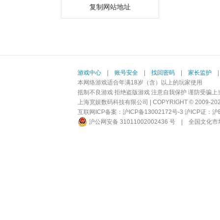
复制网站地址
游戏中心
|
账号安全
|
找回密码
|
家长监护
本网络游戏适合年满18岁（含）以上的玩家使用
抵制不良游戏 拒绝盗版游戏 注意自我保护 谨防受骗上
上海宽娱数码科技有限公司 | COPYRIGHT © 2009-2026 BI
互联网ICP备案：
沪ICP备13002172号-3
沪ICP证：沪B2-
沪公网安备 31011002002436 号
|
全国文化市场