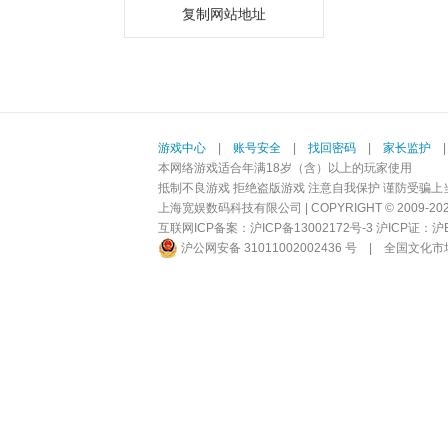
复制网站地址
游戏中心
|
账号安全
|
找回密码
|
家长监护
本网络游戏适合年满18岁（含）以上的玩家使用
抵制不良游戏 拒绝盗版游戏 注意自我保护 谨防受骗上
上海宽娱数码科技有限公司 | COPYRIGHT © 2009-2026 BI
互联网ICP备案：
沪ICP备13002172号-3
沪ICP证：沪B2-
沪公网安备 31011002002436 号
|
全国文化市场