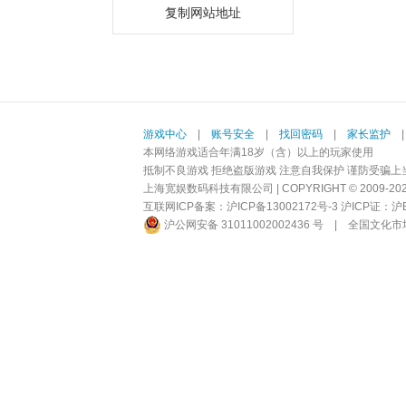
复制网站地址
游戏中心
|
账号安全
|
找回密码
|
家长监护
本网络游戏适合年满18岁（含）以上的玩家使用
抵制不良游戏 拒绝盗版游戏 注意自我保护 谨防受骗上
上海宽娱数码科技有限公司 | COPYRIGHT © 2009-2026 BI
互联网ICP备案：
沪ICP备13002172号-3
沪ICP证：沪B2-
沪公网安备 31011002002436 号
|
全国文化市场