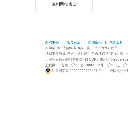
复制网站地址
游戏中心
|
账号安全
|
找回密码
|
家长监护
本网络游戏适合年满18岁（含）以上的玩家使用
抵制不良游戏 拒绝盗版游戏 注意自我保护 谨防受骗上
上海宽娱数码科技有限公司 | COPYRIGHT © 2009-2026 BI
互联网ICP备案：
沪ICP备13002172号-3
沪ICP证：沪B2-
沪公网安备 31011002002436 号
|
全国文化市场