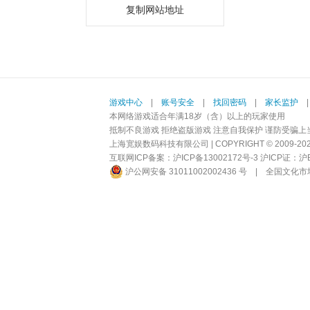
复制网站地址
游戏中心
|
账号安全
|
找回密码
|
家长监护
本网络游戏适合年满18岁（含）以上的玩家使用
抵制不良游戏 拒绝盗版游戏 注意自我保护 谨防受骗上
上海宽娱数码科技有限公司 | COPYRIGHT © 2009-2026 BI
互联网ICP备案：
沪ICP备13002172号-3
沪ICP证：沪B2-
沪公网安备 31011002002436 号
|
全国文化市场