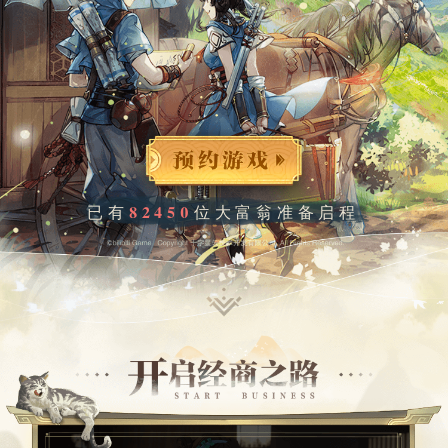
已有
82450
位大富翁准备启程