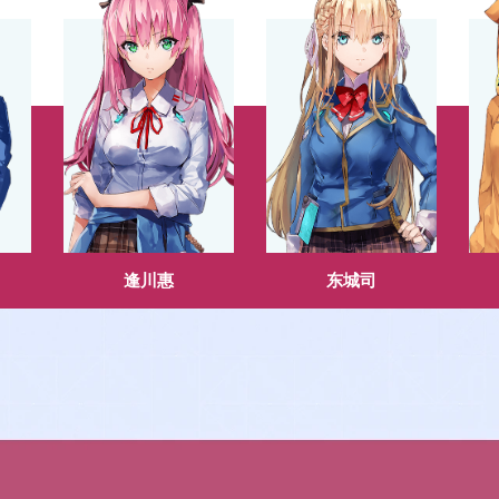
逢川惠
东城司