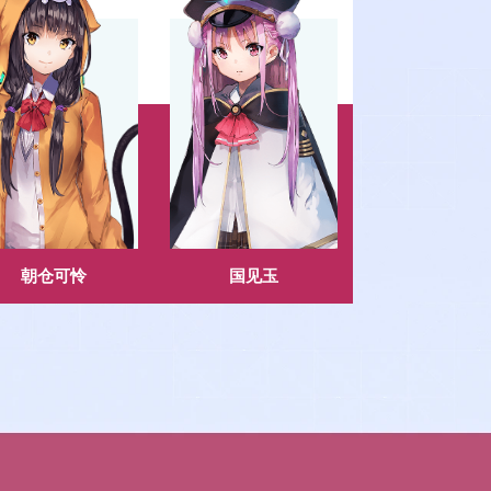
朝仓可怜
国见玉