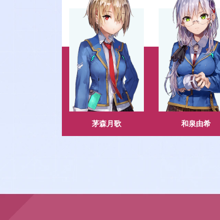
茅森月歌
和泉由希